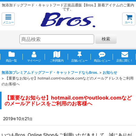
無添加ドッグフード・キャットフード正規品通販【Bros.】新着アイテムのご案内
です。
メニュー
カート
検索
商品一覧
マイページ
ご利用案内
店舗レビュー
商品レビュー
店長に聞く！
無添加プレミアムドッグフード・キャットフードならBros.
>
お知らせ
>
【重要なお知らせ】hotmail.comやoutlook.comなどのメールアドレスをご利用
のお客様へ
【重要なお知らせ】hotmail.comやoutlook.comなど
のメールアドレスをご利用のお客様へ
2019
10
21
年
月
日
いつもBros. Online Shopをご利用いただきまして、誠にありが