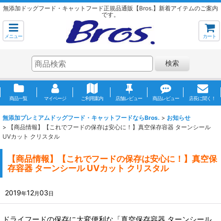
無添加ドッグフード・キャットフード正規品通販【Bros.】新着アイテムのご案内
です。
メニュー
カート
検索
商品一覧
マイページ
ご利用案内
店舗レビュー
商品レビュー
店長に聞く！
無添加プレミアムドッグフード・キャットフードならBros.
>
お知らせ
>
【商品情報】【これでフードの保存は安心に！】真空保存容器 ターンシール
UVカット クリスタル
【商品情報】【これでフードの保存は安心に！】真空保
存容器 ターンシール UVカット クリスタル
2019
12
03
年
月
日
ドライフードの保存に大変便利な「真空保存容器 ターンシール