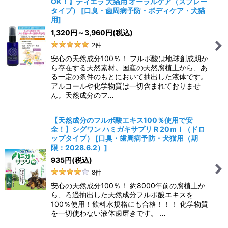
OK！】ティエラ 犬猫用 オーラルケア（スプレー
並び順
:
タイプ）
[
口臭・歯周病予防・ボディケア・犬猫
用
]
1,320
円
～3,960
円
(税込)
絞り込む
2
件
安心の天然成分100％！ フルボ酸は地球創成期か
ら存在する天然素材。国産の天然腐植土から、あ
る一定の条件のもとにおいて抽出した液体です。
アルコールや化学物質は一切含まれておりませ
ん。天然成分のフ…
【天然成分のフルボ酸エキス100％使用で安
全！】シグワン ハミガキサプリ R 20ｍｌ（ドロ
ップタイプ）
[
口臭・歯周病予防・犬猫用（期
限：2028.6.2）
]
935
円
(税込)
8
件
安心の天然成分100％！ 約8000年前の腐植土か
ら、ろ過抽出した天然成分フルボ酸エキスを
100％使用！飲料水規格にも合格！！！ 化学物質
を一切使わない液体歯磨きです。 …