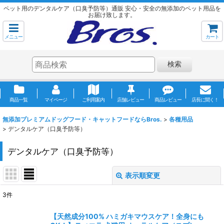
ペット用のデンタルケア（口臭予防等）通販 安心・安全の無添加のペット用品を
お届け致します。
メニュー
カート
検索
商品一覧
マイページ
ご利用案内
店舗レビュー
商品レビュー
店長に聞く！
無添加プレミアムドッグフード・キャットフードならBros.
>
各種用品
>
デンタルケア（口臭予防等）
デンタルケア（口臭予防等）
表示順変更
閉じる
3
件
表示数
:
【天然成分100% ハミガキマウスケア！全身にも