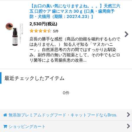
【お口の臭い気になりますよね。。。】天然三六
五 口腔ケア 歯にマヌカ 30ｇ
[
口臭・歯周病予
防・犬猫用（期限：2027.4.23）
]
2,530
円
(税込)
5
件
店長の勝手な感想（商品の効能を確約するもので
はありません。） 知る人ぞ知る「マヌカハニ
ー」。自然派思考の方の間ではすっかりお馴染
み。副作用の無い万能薬として。その中でもピロ
リ菌等による胃腸疾患の改善…
最近チェックしたアイテム
0件
無添加プレミアムドッグフード・キャットフードならBros.
ショッピングカート