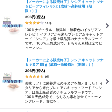
【メーカーによる販売終了】シシア キャット ツナ
＆ビーフフィレ 85ｇ
[
成猫〜高齢猫用（期
限：）
]
396
円
(税込)
14
件
100％ナチュラル！無添加・無着色のイタリアン
レシピ！ イタリアから来たプレミアムキャットフ
ード「シシア」は最上級品質のナチュラルフード
です。 100％天然成分で、もちろん素材は全てヒ
ューマン…
【メーカーによる販売終了】シシア キャット ツナ
＆キヌア 85ｇ
[
成猫〜高齢猫用（期限：）
]
396
円
(税込)
9
件
美味しツナに栄養満点のキヌアを加えました！ イ
タリアから来たプレミアムキャットフード「シシ
ア」は最上級品質のナチュラルフードです。
100％天然成分で、もちろん素材は全てヒューマ
ングレード。食欲を…