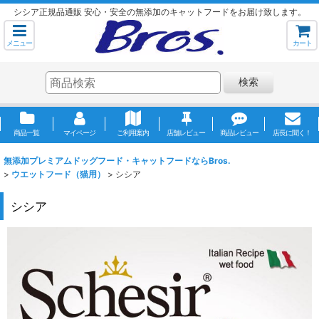
シシア正規品通販 安心・安全の無添加のキャットフードをお届け致します。
メニュー
カート
検索
商品一覧
マイページ
ご利用案内
店舗レビュー
商品レビュー
店長に聞く！
無添加プレミアムドッグフード・キャットフードならBros.
>
ウエットフード（猫用）
>
シシア
シシア