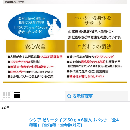
表示順変更
閉じる
22
件
表示数
:
シシア ゼリータイプ 50ｇｘ6個入りパック（全4
種類）
[
全猫種・全年齢対応
]
並び順
: