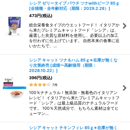
シシア ゼリータイプ パウチ ツナwithビーフ 85ｇ
[
全猫種・全年齢対応（期限：2029.2.28）
]
473
円
(税込)
総合栄養食タイプのウエットフード！ イタリアか
ら来たプレミアムキャットフード「シシア」は、
厳選した良質な原材料を使用し、必要以上の加工
を行わずに仕上げています。 自然本来の食事に近
いかたちで、…
シシア キャット ツナ＆ハム 85ｇ※在庫が無くな
り次第終売
[
成猫〜高齢猫用（期限：
2028.10.22）
]
396
円
(税込)
7
件
100％ナチュラル！無添加・無着色のイタリアン
レシピ！ イタリアから来たプレミアムキャットフ
ード「シシア」は最上級品質のナチュラルフード
です。 100％天然成分で、もちろん素材は全てヒ
ューマン…
シシア キャット チキンフィレ 85ｇ※在庫が無く