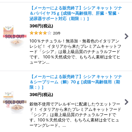
【メーカーによる販売終了】シシア キャット ツナ
＆パパイヤ 75ｇ
[
成猫〜高齢猫用、肝臓・腎臓・
泌尿器サポート対応（期限：）
]
396
円
(税込)
20
件
100％ナチュラル！無添加・無着色のイタリアン
レシピ！ イタリアから来たプレミアムキャットフ
ード「シシア」は最上級品質のナチュラルフード
です。 100％天然成分で、もちろん素材は全てヒ
ューマン…
【メーカーによる販売終了】シシア キャット ツナ
＆シーブリーム（鯛）70ｇ
[
成猫〜高齢猫用（期
限：）
]
396
円
(税込)
穀物不使用でアレルギーに配慮したウエットフー
ド！ イタリアから来たプレミアムキャットフード
「シシア」は最上級品質のナチュラルフードで
す。100％天然成分で、もちろん素材は全てヒュ
ーマングレード。…