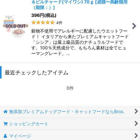
＆ピルチャード(マイワシ) 70ｇ
[
成猫〜高齢猫用
（期限：）
]
396
円
(税込)
4
件
穀物不使用でアレルギーに配慮したウエットフー
ド！ イタリアから来たプレミアムキャットフード
「シシア」は最上級品質のナチュラルフードで
す。100％天然成分で、もちろん素材は全てヒュ
ーマングレード。…
最近チェックしたアイテム
0件
無添加プレミアムドッグフード・キャットフードならBros.
ショッピングカート
マイページ