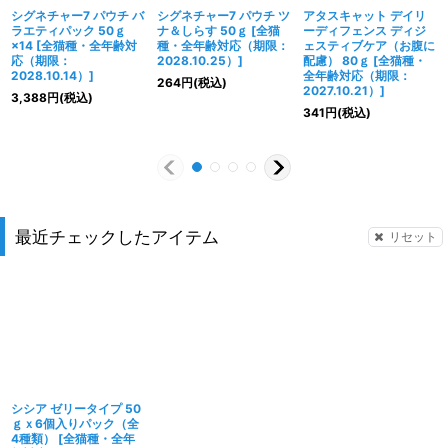
シグネチャー7 パウチ バ
シグネチャー7 パウチ ツ
アタスキャット デイリ
ラエティパック 50ｇ
ナ＆しらす 50ｇ
[
全猫
ーディフェンス ディジ
×14
[
全猫種・全年齢対
種・全年齢対応（期限：
ェスティブケア（お腹に
応（期限：
2028.10.25）
]
配慮） 80ｇ
[
全猫種・
2028.10.14）
]
全年齢対応（期限：
264
円
(税込)
2027.10.21）
]
3,388
円
(税込)
341
円
(税込)
最近チェックしたアイテム
リセット
シシア ゼリータイプ 50
ｇｘ6個入りパック（全
4種類）
[
全猫種・全年