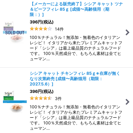
【メーカーによる販売終了】シシア キャット ツナ
＆ビーフフィレ 85ｇ
[
成猫〜高齢猫用（期
限：）
]
396
円
(税込)
14
件
100％ナチュラル！無添加・無着色のイタリアン
レシピ！ イタリアから来たプレミアムキャットフ
ード「シシア」は最上級品質のナチュラルフード
です。 100％天然成分で、もちろん素材は全てヒ
ューマン…
シシア キャット チキンフィレ 85ｇ※在庫が無く
なり次第終売
[
成猫〜高齢猫用（期限：
2027.5.6）
]
396
円
(税込)
3
件
100％ナチュラル！無添加・無着色のイタリアン
レシピ！ イタリアから来たプレミアムキャットフ
ード「シシア」は最上級品質のナチュラルフード
です。 100％天然成分で、もちろん素材は全てヒ
ューマン…