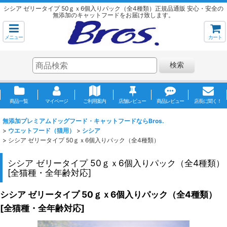
シシア ゼリータイプ 50ｇｘ6個入りパック（全4種類）正規品通販 安心・安全の
無添加のキャットフードをお届け致します。
メニュー
カート
検索
商品一覧
マイページ
ご利用案内
店舗レビュー
商品レビュー
店長に聞く！
無添加プレミアムドッグフード・キャットフードならBros.
>
ウエットフード（猫用）
>
シシア
>
シシア ゼリータイプ 50ｇｘ6個入りパック（全4種類）
シシア ゼリータイプ 50ｇｘ6個入りパック（全4種類）
[
全猫種・全年齢対応
]
シシア ゼリータイプ 50ｇｘ6個入りパック（全4種類）
[
全猫種・全年齢対応
]