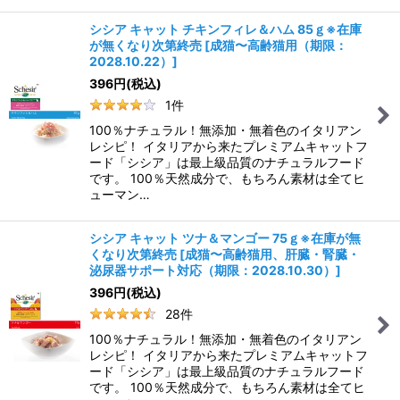
シシア キャット チキンフィレ＆ハム 85ｇ※在庫
が無くなり次第終売
[
成猫〜高齢猫用（期限：
2028.10.22）
]
396
円
(税込)
1
件
100％ナチュラル！無添加・無着色のイタリアン
レシピ！ イタリアから来たプレミアムキャットフ
ード「シシア」は最上級品質のナチュラルフード
です。 100％天然成分で、もちろん素材は全てヒ
ューマン…
シシア キャット ツナ＆マンゴー 75ｇ※在庫が無
くなり次第終売
[
成猫〜高齢猫用、肝臓・腎臓・
泌尿器サポート対応（期限：2028.10.30）
]
396
円
(税込)
28
件
100％ナチュラル！無添加・無着色のイタリアン
レシピ！ イタリアから来たプレミアムキャットフ
ード「シシア」は最上級品質のナチュラルフード
です。 100％天然成分で、もちろん素材は全てヒ