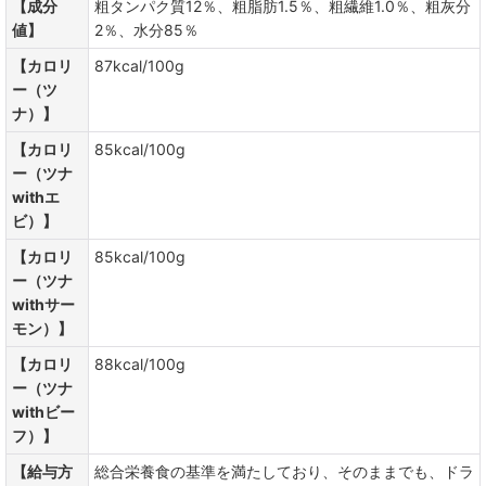
【成分
粗タンパク質12％、粗脂肪1.5％、粗繊維1.0％、粗灰分
値】
2％、水分85％
【カロリ
87kcal/100g
ー（ツ
ナ）】
【カロリ
85kcal/100g
ー（ツナ
withエ
ビ）】
【カロリ
85kcal/100g
ー（ツナ
withサー
モン）】
【カロリ
88kcal/100g
ー（ツナ
withビー
フ）】
【給与方
総合栄養食の基準を満たしており、そのままでも、ドラ