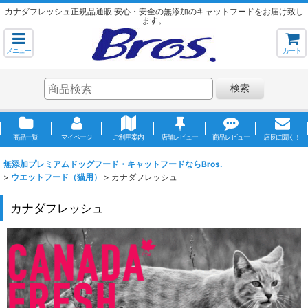
カナダフレッシュ正規品通販 安心・安全の無添加のキャットフードをお届け致し
ます。
メニュー
カート
検索
商品一覧
マイページ
ご利用案内
店舗レビュー
商品レビュー
店長に聞く！
無添加プレミアムドッグフード・キャットフードならBros.
>
ウエットフード（猫用）
>
カナダフレッシュ
カナダフレッシュ