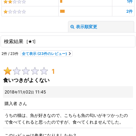
1
件
2
件
表示順変更
閉じる
検索結果
[
★1
]
レビュー検索
:
2
件
/
23
件
全て表示
(23件のレビュー)
期間
:
1
画像
:
食いつきがよくない
星の数
:
2018
11
02
11:45
年
月
日
購入者
さん
並び順
:
うちの猫は、魚が好きなので、こちらも魚の匂いがキツかったの
で食べてくれると思ったのですが、食べてくれませんでした。
絞り込む
このレビューは参考になりましたか？