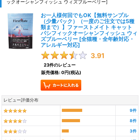
ックオーシャンフィッシュ ウィズブルーベリー
]
お一人様何回でもOK【無料サンプル
（少量パック）（一度のご注文では5種
類まで）】ファーストメイト キャット
パシフィックオーシャンフィッシュ ウィ
ズブルーベリー
[
全猫種・全年齢対応・
アレルギー対応
]
3.91
23
件のレビュー
販売価格
:
0円
(税込)
レビュー評価分布
9
件
8
件
3
件