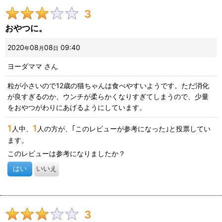
3
画像
:
おやつに。
星の数
:
2020
08
08
09:40
年
月
日
ヨーダママ
さん
並び順
:
粒が小さいので12歳の猫ちゃんは食べやすいようです。ただ消化
が良すぎるのか、ウンチが柔らかくなりすぎてしまうので、少量
絞り込む
をおやつがわりにあげるようにしています。
1
1
人中、
人の方が、｢このレビューが参考になった｣と投票してい
ます。
このレビューは参考になりましたか？
はい
いいえ
3