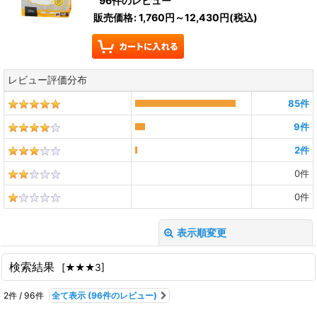
96
件のレビュー
販売価格
:
1,760円～12,430円
(税込)
レビュー評価分布
85
件
9
件
2
件
0
件
0
件
表示順変更
閉じる
検索結果
[
★★★3
]
レビュー検索
:
2
件
/
96
件
全て表示
(96件のレビュー)
期間
: