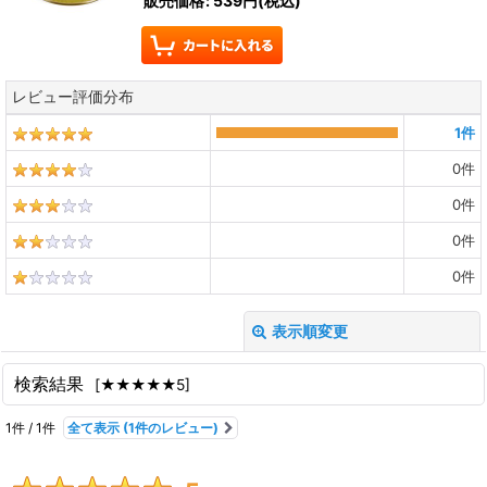
販売価格
:
539円
(税込)
レビュー評価分布
1
件
0
件
0
件
0
件
0
件
表示順変更
閉じる
検索結果
[
★★★★★5
]
レビュー検索
:
1
件
/
1
件
全て表示
(1件のレビュー)
期間
: