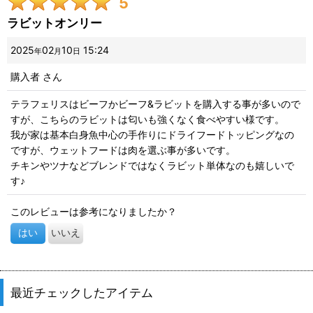
5
画像
:
ラビットオンリー
星の数
:
2025
02
10
15:24
年
月
日
購入者
さん
並び順
:
テラフェリスはビーフかビーフ&ラビットを購入する事が多いので
すが、こちらのラビットは匂いも強くなく食べやすい様です。
絞り込む
我が家は基本白身魚中心の手作りにドライフードトッピングなの
ですが、ウェットフードは肉を選ぶ事が多いです。
チキンやツナなどブレンドではなくラビット単体なのも嬉しいで
す♪
このレビューは参考になりましたか？
はい
いいえ
最近チェックしたアイテム