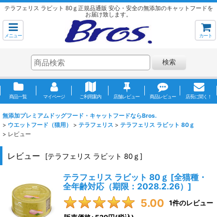
テラフェリス ラビット 80ｇ正規品通販 安心・安全の無添加のキャットフードを
お届け致します。
メニュー
カート
検索
商品一覧
マイページ
ご利用案内
店舗レビュー
商品レビュー
店長に聞く！
無添加プレミアムドッグフード・キャットフードならBros.
>
ウエットフード（猫用）
>
テラフェリス
>
テラフェリス ラビット 80ｇ
>
レビュー
レビュー
[
テラフェリス ラビット 80ｇ
]
テラフェリス ラビット 80ｇ
[
全猫種・
全年齢対応（期限：2028.2.26）
]
5.00
1
件のレビュー