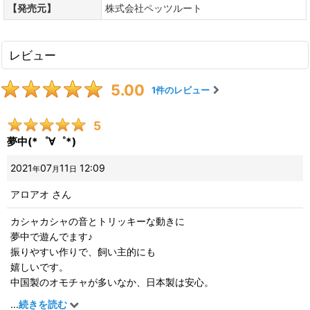
【発売元】
株式会社ペッツルート
レビュー
5.00
1
件のレビュー
5
夢中(*゜∀゜*)
2021
07
11
12:09
年
月
日
アロアオ
さん
カシャカシャの音とトリッキーな動きに
夢中で遊んでます♪
振りやすい作りで、飼い主的にも
嬉しいです。
中国製のオモチャが多いなか、日本製は安心。
作りもしっかり^ ^
...
続きを読む