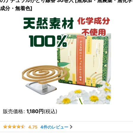
のナチュラルかとり線香 30巻入
[
無添加・無農薬・無化学
成分・無着色
]
販売価格
:
1,180
円
(税込)
4
件のレビュー
4.75