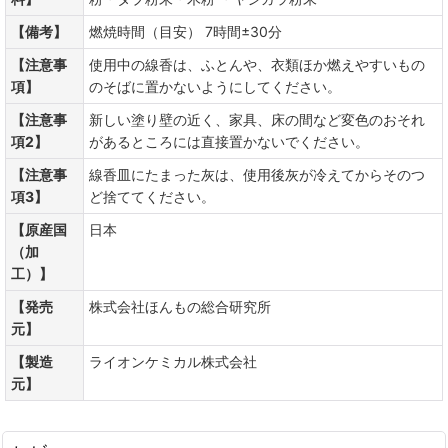
【備考】
燃焼時間（目安） 7時間±30分
【注意事
使用中の線香は、ふとんや、衣類ほか燃えやすいもの
項】
のそばに置かないようにしてください。
【注意事
新しい塗り壁の近く、家具、床の間など変色のおそれ
項2】
があるところには直接置かないでください。
【注意事
線香皿にたまった灰は、使用後灰が冷えてからそのつ
項3】
ど捨ててください。
【原産国
日本
（加
工）】
【発売
株式会社ほんもの総合研究所
元】
【製造
ライオンケミカル株式会社
元】