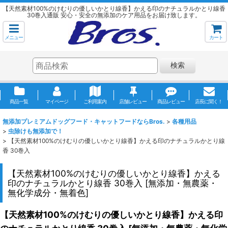
【天然素材100%のけむりの優しいかとり線香】かえる印のナチュラルかとり線香
30巻入通販 安心・安全の無添加のケア用品をお届け致します。
メニュー
カート
検索
商品一覧
マイページ
ご利用案内
店舗レビュー
商品レビュー
店長に聞く！
無添加プレミアムドッグフード・キャットフードならBros.
>
各種用品
>
虫除けも無添加で！
>
【天然素材100%のけむりの優しいかとり線香】かえる印のナチュラルかとり線
香 30巻入
【天然素材100%のけむりの優しいかとり線香】かえる
印のナチュラルかとり線香 30巻入
[
無添加・無農薬・
無化学成分・無着色
]
【天然素材100%のけむりの優しいかとり線香】かえる印