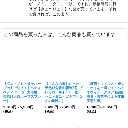
が「ノミ」「ダニ」「蚊」ですね。動物病院に行
けば【きょ〜りょく】な薬が売っています。それ
で良ければ、このよう…
この商品を買った人は、こんな商品も買っています
【ダニ・ノミ・蚊をハー
【こんなの欲しかった！
【細菌・ウィルス・嫌な
ブの力で防止！】ペディ
天然成分害虫駆除剤】ピ
ニオイを一瞬で！】バイ
ペディ ハーブ
[
犬猫用・
レカロール
[
ノミ・蚊・
オウィル・クリア
[
除菌
虫除け天然ハーブスプレ
ハエ・ダニ・ゴキブリな
消臭・真菌等による皮膚
ー
]
どの駆除に
]
疾患対策
]
2,618
円
～5,969
円
1,496
円
～2,420
円
1,980
円
～3,850
円
(税込)
(税込)
(税込)