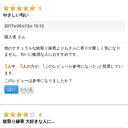
5
やさしい匂い
2017
06
13
15:12
年
月
日
購入者
さん
他のナチュラルな蚊取り線香よりもさらに香りが優しく気になり
ません。匂いに敏感な人におすすめです。
3
3
人中、
人の方が、｢このレビューが参考になった｣と投票してい
ます。
このレビューは参考になりましたか？
はい
いいえ
4
蚊取り線香 大好きな人に…