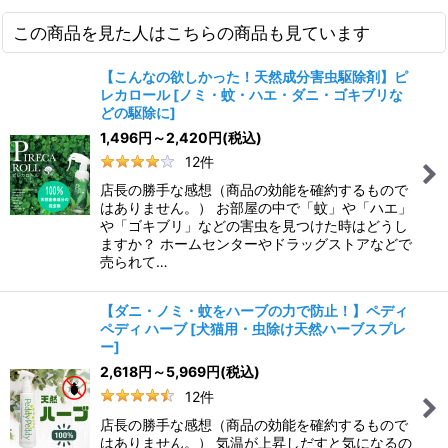
この商品を見た人はこちらの商品も見ています
【こんなの欲しかった！天然成分害虫駆除剤】ピ
レカロール
[
ノミ・蚊・ハエ・ダニ・ゴキブリな
どの駆除に
]
1,496
円
～2,420
円
(税込)
12
件
店長の勝手な感想（商品の効能を確約するもので
はありません。） お部屋の中で「蚊」や「ハエ」
や「ゴキブリ」などの害虫を見つけた時はどうし
ますか？ ホームセンターやドラッグストアなどで
売られて…
【ダニ・ノミ・蚊をハーブの力で防止！】ペディ
ペディ ハーブ
[
犬猫用・虫除け天然ハーブスプレ
ー
]
2,618
円
～5,969
円
(税込)
12
件
店長の勝手な感想（商品の効能を確約するもので
はありません。） 気温が上昇しだすと気になるの