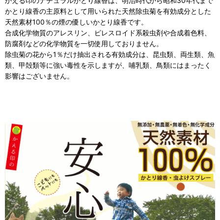
かえる印のナチュラルかとり線香は、明治時代から昭和30年代まで
かとり線香の主原料として用いられた天然除虫菊を有効成分とした
天然素材100％の煙の優しいかとり線香です。
合成化学物質のアレスリン、ピレスロイド系殺虫剤や合成着色料、
防腐剤などの化学物質を一切使用しておりません。
除虫菊の花から1％だけ抽出される有効成分は、昆虫類、両生類、魚
類、甲殻類等に強い毒性を示しますが、哺乳類、鳥類にはまったく
影響はございません。