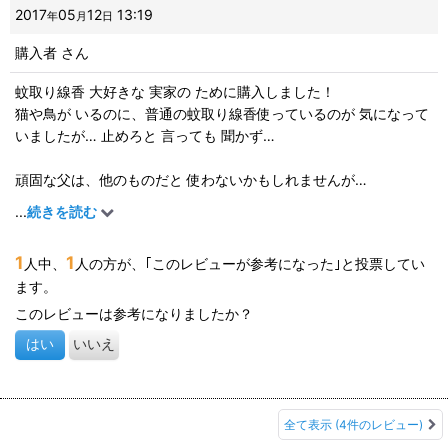
2017
05
12
13:19
年
月
日
購入者
さん
蚊取り線香 大好きな 実家の ために購入しました！
猫や鳥が いるのに、普通の蚊取り線香使っているのが 気になって
いましたが… 止めろと 言っても 聞かず…
頑固な父は、他のものだと 使わないかもしれませんが…
これなら蚊取り線香だし（笑）
...
続きを読む
素直に 使ってくれそうです！
1
1
人中、
人の方が、｢このレビューが参考になった｣と投票してい
まだ、蚊が少ないので 星4つに しました…これからの 活躍に 期待
ます。
してます！
このレビューは参考になりましたか？
はい
いいえ
全て表示
(4件のレビュー)