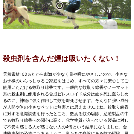
殺虫剤を含んだ煙は吸いたくない！
天然素材100％だから刺激が少なく目や喉にやさしいので、小さな
お子様のいらっしゃるご家庭をはじめ、すべての方々に安心してご
使用いただける蚊取り線香です。一般的な蚊取り線香やノーマット
系の殺虫剤に使用される合成ピレスロイド成分は蚊を死に至らしめ
るのに、神経に強く作用して蚊を即死させます。そんなに強い成分
が人間や体の小さなペットに無害とは思えませんよね。蚊取り線香
に対する意識調査を行ったところ、数ある蚊の駆除、忌避製品の中
でも蚊取り線香への関心は高く、化学物質が入っている製品に対し
て不安を感じる人が感じない人の4倍という結果になりました。合
成防虫剤の恐怖にもあるように、私たちの身近にある蚊の駆除、忌