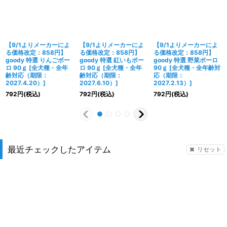
【9/1よりメーカーによ
【9/1よりメーカーによ
【9/1よりメーカーによ
る価格改定：858円】
る価格改定：858円】
る価格改定：858円】
goody 特選 りんごボー
goody 特選 紅いもボー
goody 特選 野菜ボーロ
ロ 90ｇ
[
全犬種・全年
ロ 90ｇ
[
全犬種・全年
90ｇ
[
全犬種・全年齢対
齢対応（期限：
齢対応（期限：
応（期限：
2027.4.20）
]
2027.6.10）
]
2027.2.13）
]
792
円
(税込)
792
円
(税込)
792
円
(税込)
最近チェックしたアイテム
リセット