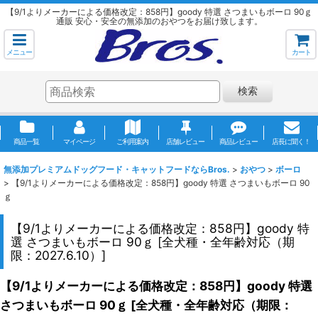
【9/1よりメーカーによる価格改定：858円】goody 特選 さつまいもボーロ 90ｇ
通販 安心・安全の無添加のおやつをお届け致します。
メニュー
カート
検索
商品一覧
マイページ
ご利用案内
店舗レビュー
商品レビュー
店長に聞く！
無添加プレミアムドッグフード・キャットフードならBros.
>
おやつ
>
ボーロ
>
【9/1よりメーカーによる価格改定：858円】goody 特選 さつまいもボーロ 90
ｇ
【9/1よりメーカーによる価格改定：858円】goody 特
選 さつまいもボーロ 90ｇ
[
全犬種・全年齢対応（期
限：2027.6.10）
]
【9/1よりメーカーによる価格改定：858円】goody 特選
さつまいもボーロ 90ｇ
[
全犬種・全年齢対応（期限：