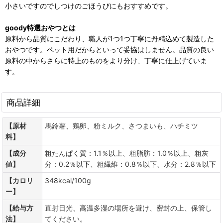
小さいですのでしつけのごほうびにもおすすめです。
goody特選おやつとは
原料から品質にこだわり、職人が1つ1つ丁寧に丹精込めて製造した
おやつです。ペット用だからといって妥協はしません。品質の良い
原料の中からさらに特上のものをより分け、丁寧に仕上げていま
す。
商品詳細
【原材
馬鈴薯、鶏卵、粉ミルク、さつまいも、ハチミツ
料】
【成分
粗たんぱく質：1.1％以上、粗脂肪：1.0％以上、粗灰
値】
分：0.2％以下、粗繊維：0.8％以下、水分：2.8％以下
【カロリ
348kcal/100g
ー】
【給与方
直射日光、高温多湿の場所を避け、密封の上、保管し
法】
てください。