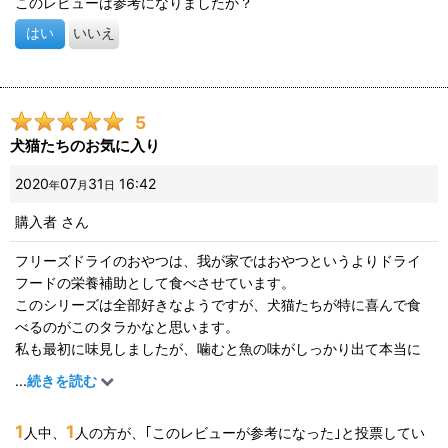
このレビューは参考になりましたか？
はい
いいえ
5
犬猫たちのお気に入り
2020
07
31
16:42
年
月
日
購入者
さん
フリーズドライのおやつは、我が家ではおやつというよりドライ
フードの栄養補助として食べさせています。
このシリーズは全部好きなようですが、犬猫たちが特に喜んで食
べるのがこのタラかなと思います。
私も最初に味見しましたが、噛むと魚の味がしっかり出て本当に
美味しいですよ。
...
続きを読む
香りを出したければ手で潰してパウダー状に、味を感じて欲しけ
れば粒のままあげるといいのではないでしょうか。
1
1
人中、
人の方が、｢このレビューが参考になった｣と投票してい
量は少なめでお値段は結構しますが、品質も良く犬猫たちも気に