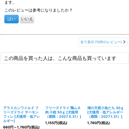
ます。
入っているので、切らしたくないフードのひとつになっていま
す。
このレビューは参考になりましたか？
はい
いいえ
全て表示
(10件のレビュー)
この商品を買った人は、こんな商品も買っています
アラスカンワイルド フ
フリーズドライ 鶏ムネ
湖の天然小魚たち 30ｇ
リーズドライ サーモン
肉 小粒 50ｇ
[
犬猫用
[
犬猫用・低アレルギー
フィレ
[
犬猫用・低アレ
（期限：2027.5.31）
]
（期限：2027.1.31）
]
ルギー
]
1,155
円
(税込)
1,760
円
(税込)
660
円
～1,760
円
(税込)