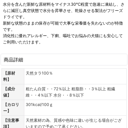
水分を含んだ新鮮な原材料をマイナス30℃程度で急速に凍結し、さ
らに減圧し真空状態で水分を昇華させ、乾燥させる製法がフリーズ
ドライです。
新鮮な状態のままの保存が可能で大事な栄養価を失わないのが特徴
です。
消化性に優れアレルギー、下痢、嘔吐でお悩みの犬猫にも安心して
ご利用いただけます。
商品詳細
【原材
天然タラ100％
料】
【成分
粗たん白質・・72％以上 粗脂肪・・3％以上 粗繊
値】
維・・4％以下 水分・・8％以下
【カロリ
301kcal/100ｇ
ー】
【注意事
天然素材の為、質感や色味に違いが生じる場合がござ
項】
いますので予めご了承ください。