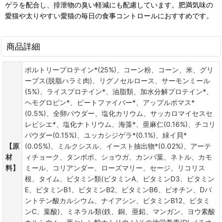
ゲラを配合し、排泄物の臭い軽減にも配慮しています。肥満気味の
愛猫や太りやすい愛猫の毎日の食事コントロールにおすすめです。
商品詳細
ポルトリープロテイン*(25%)、コーン粉、コーン、米、グリ
ーブス(脱脂ハラミ肉)、リグノセルロース、サーモンミール
(5%)、ライスプロテイン*、油脂類、加水分解プロテイン*、
ヘモグロビン*、ビートファイバー*、アップルポマス*
(0.5%)、全卵パウダー、塩化カリウム、サッカロマイセスセ
レビシエ*、塩化ナトリウム、海藻*、亜麻仁(0.16%)、チコリ
パウダー(0.15%)、ユッカシジゲラ*(0.1%)、緑イ貝*
【原
(0.05%)、ミルクシスル、イースト抽出物*(0.02%)、アーテ
材
ィチョーク、タンポポ、ショウガ、カンバ葉、ネトル、カモ
料】
ミール、コリアンダー、ローズマリー、セージ、リコリス
根、タイム、ビタミン類(ビタミンA、ビタミンD3、ビタミン
E、ビタミンB1、ビタミンB2、ビタミンB6、ビオチン、Dパ
ントテン酸カルシウム、ナイアシン、ビタミンB12、ビタミ
ンC、葉酸)、ミネラル類(鉄、銅、亜鉛、マンガン、ヨウ素酸