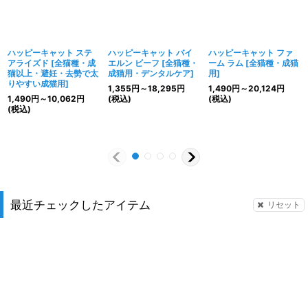
ハッピーキャット ステ
ハッピーキャット バイ
ハッピーキャット ファ
アライズド
[
全猫種・成
エルン ビーフ
[
全猫種・
ーム ラム
[
全猫種・成猫
猫以上・避妊・去勢で太
成猫用・デンタルケア
]
用
]
りやすい成猫用
]
1,355
円
～18,295
円
1,490
円
～20,124
円
1,490
円
～10,062
円
(税込)
(税込)
(税込)
最近チェックしたアイテム
リセット