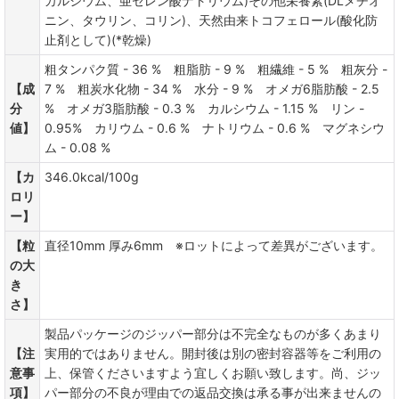
カルシウム、亜セレン酸ナトリウム)その他栄養素(DLメチオ
ニン、タウリン、コリン)、天然由来トコフェロール(酸化防
止剤として)(*乾燥)
粗タンパク質 - 36 % 粗脂肪 - 9 % 粗繊維 - 5 % 粗灰分 -
【成
7 % 粗炭水化物 - 34 % 水分 - 9 % オメガ6脂肪酸 - 2.5
分
% オメガ3脂肪酸 - 0.3 % カルシウム - 1.15 % リン -
値】
0.95% カリウム - 0.6 % ナトリウム - 0.6 % マグネシウ
ム - 0.08 %
【カ
346.0kcal/100g
ロリ
ー】
【粒
直径10mm 厚み6mm ※ロットによって差異がございます。
の大
き
さ】
製品パッケージのジッパー部分は不完全なものが多くあまり
【注
実用的ではありません。開封後は別の密封容器等をご利用の
意事
上、保管くださいますよう宜しくお願い致します。尚、ジッ
項】
パー部分の不良が理由での返品交換は承る事が出来ませんの