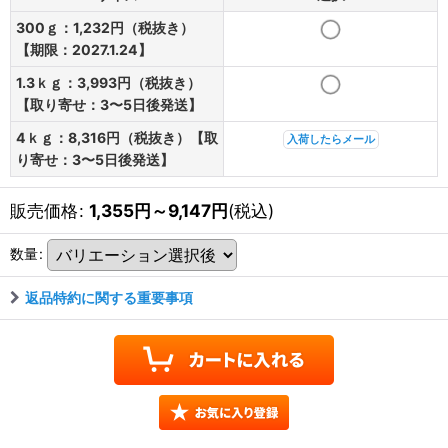
300ｇ：1,232円（税抜き）
【期限：2027.1.24】
1.3ｋｇ：3,993円（税抜き）
【取り寄せ：3〜5日後発送】
4ｋｇ：8,316円（税抜き）【取
入荷したらメール
り寄せ：3〜5日後発送】
販売価格
:
1,355
円
～9,147
円
(税込)
数量
:
返品特約に関する重要事項