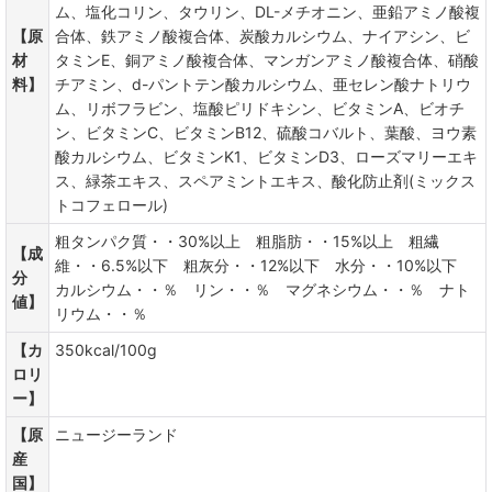
ム、塩化コリン、タウリン、DL-メチオニン、亜鉛アミノ酸複
【原
合体、鉄アミノ酸複合体、炭酸カルシウム、ナイアシン、ビ
材
タミンE、銅アミノ酸複合体、マンガンアミノ酸複合体、硝酸
料】
チアミン、d-パントテン酸カルシウム、亜セレン酸ナトリウ
ム、リボフラビン、塩酸ピリドキシン、ビタミンA、ビオチ
ン、ビタミンC、ビタミンB12、硫酸コバルト、葉酸、ヨウ素
酸カルシウム、ビタミンK1、ビタミンD3、ローズマリーエキ
ス、緑茶エキス、スペアミントエキス、酸化防止剤(ミックス
トコフェロール)
粗タンパク質・・30%以上 粗脂肪・・15%以上 粗繊
【成
維・・6.5%以下 粗灰分・・12%以下 水分・・10%以下
分
カルシウム・・％ リン・・％ マグネシウム・・％ ナト
値】
リウム・・％
【カ
350kcal/100g
ロリ
ー】
【原
ニュージーランド
産
国】