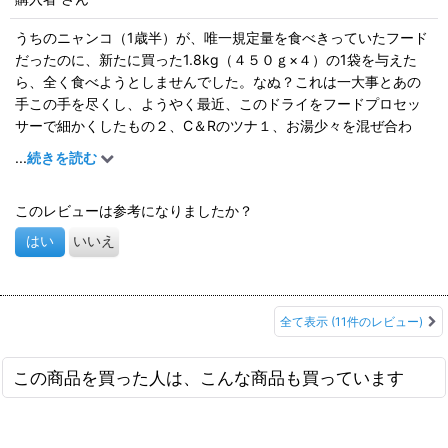
うちのニャンコ（1歳半）が、唯一規定量を食べきっていたフード
だったのに、新たに買った1.8kg（４５０ｇ×４）の1袋を与えた
ら、全く食べようとしませんでした。なぬ？これは一大事とあの
手この手を尽くし、ようやく最近、このドライをフードプロセッ
サーで細かくしたもの２、C＆Rのツナ１、お湯少々を混ぜ合わ
せ、ほぼペースト状にしたものを与えたら食べてくれるようにな
...
続きを読む
り、時間をかけて完食するようになりました。ん？鹿が好きっだ
ったんじゃないの？マグロ食べるんか〜い？
このレビューは参考になりましたか？
・・・体調が悪いわけではなく、口内も問題ありません。かなり
の量（1.8kg×２）を買ってしまったので、この先食べ切れるのか
はい
いいえ
不安です。もっと食いつきの良くなるトッピングはないのか？ど
うしたら一気に完食するのか？日々頭を悩ませています。
全て表示
(11件のレビュー)
この商品を買った人は、こんな商品も買っています