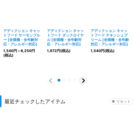
アディクション キャッ
アディクション キャッ
アディクション キャッ
トフード サーモンブル
トフード ダックロイヤ
トフード チキンシュプ
ー
[
全猫種・全年齢対
ル
[
全猫種・全年齢対
リーム
[
全猫種・全年齢
応・アレルギー対応
]
応・アレルギー対応
]
対応・アレルギー対応
]
1,540
円
～8,250
円
1,672
円
(税込)
1,540
円
(税込)
(税込)
最近チェックしたアイテム
リセット