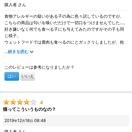
購入者
さん
食物アレルギーの疑いがある子の為に色々試しているのですが、
こちらの商品は匂いを嗅いだだけで一切口をつけませんでした...。
好き嫌いなく何でも食べる子にも与えてみたのですがその子も同
じ様子。
ウェットフードでは鹿肉も食べるのにとガックリしましたが、粒
の大きさは問題なさそうだったので、もしかしたら匂いが独特で
...
続きを読む
受けつけなかったのかもしれません。
このレビューは参考になりましたか？
はい
いいえ
4
猫ってこういうものなの？
2019
12
18
08:48
年
月
日
購入者
さん