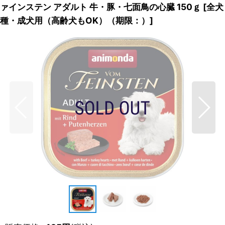
ァインステン アダルト 牛・豚・七面鳥の心臓 150ｇ
[
全犬
種・成犬用（高齢犬もOK）（期限：）
]