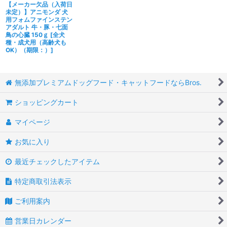
【メーカー欠品（入荷日
未定）】アニモンダ 犬
用フォムファインステン
アダルト 牛・豚・七面
鳥の心臓 150ｇ
[
全犬
種・成犬用（高齢犬も
OK）（期限：）
]
無添加プレミアムドッグフード・キャットフードならBros.
ショッピングカート
マイページ
お気に入り
最近チェックしたアイテム
特定商取引法表示
ご利用案内
営業日カレンダー