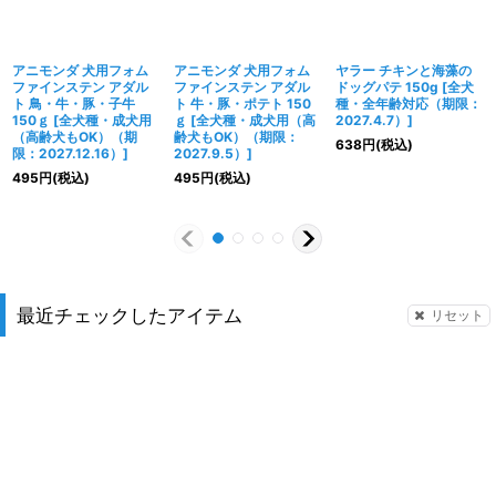
アニモンダ 犬用フォム
アニモンダ 犬用フォム
ヤラー チキンと海藻の
ファインステン アダル
ファインステン アダル
ドッグパテ 150g
[
全犬
ト 鳥・牛・豚・子牛
ト 牛・豚・ポテト 150
種・全年齢対応（期限：
150ｇ
[
全犬種・成犬用
ｇ
[
全犬種・成犬用（高
2027.4.7）
]
（高齢犬もOK）（期
齢犬もOK）（期限：
638
円
(税込)
限：2027.12.16）
]
2027.9.5）
]
495
円
(税込)
495
円
(税込)
最近チェックしたアイテム
リセット