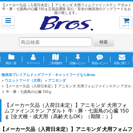
【メーカー欠品（入荷日未定）】アニモンダ 犬用フォムファインステン アダルト
牛・豚・七面鳥の心臓 150ｇ正規品通販 安心・安全の無添加のドッグフードをお
届け致します。
メニュー
カート
検索
商品一覧
マイページ
ご利用案内
店舗レビュー
商品レビュー
店長に聞く！
無添加プレミアムドッグフード・キャットフードならBros.
>
ウエットフード（犬用）
>
アニモンダ
>
【メーカー欠品（入荷日未定）】アニモンダ 犬用フォムファインステン アダル
ト 牛・豚・七面鳥の心臓 150ｇ
【メーカー欠品（入荷日未定）】アニモンダ 犬用フォ
ムファインステン アダルト 牛・豚・七面鳥の心臓 150
ｇ
[
全犬種・成犬用（高齢犬もOK）（期限：）
]
【メーカー欠品（入荷日未定）】アニモンダ 犬用フォムフ