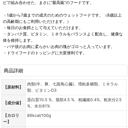
ピで組み合わせた、まさに“最高級”のフードです。
・1歳から7歳までの成犬のためのウェットフードです。（8歳以上
の高齢期にもご利用いただけます。）
・毎日のお食餌として与えていただけます。
・タンパク質、ビタミン、ミネラルをバランスよく配合し、健康な
体を維持します。
・パテ状のお肉に柔らかいお肉の塊がゴロっと入っています。
・ドライフードのトッピングに大変便利です。
商品詳細
肉類(牛、豚、七面鳥心臓)、増粘多糖類、ミネラル
【原材料】
類、ビタミンD3
蛋白質10.5 %、脂肪4.5 %、粗繊維0.4%、粗灰分2.5
【成分値】
%、水分81%
【カロリ
86kcal/100g
ー】