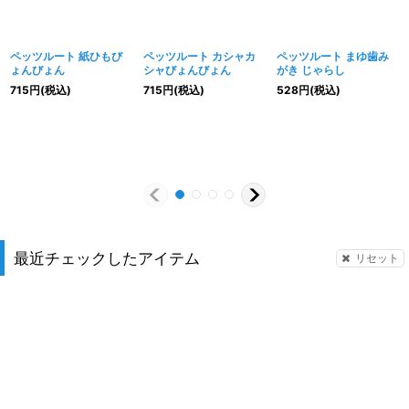
ペッツルート 紙ひもび
ペッツルート カシャカ
ペッツルート まゆ歯み
ょんびょん
シャびょんびょん
がき じゃらし
715
円
(税込)
715
円
(税込)
528
円
(税込)
最近チェックしたアイテム
リセット