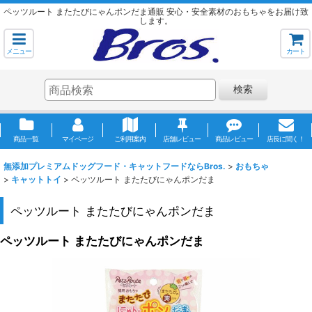
ペッツルート またたびにゃんポンだま通販 安心・安全素材のおもちゃをお届け致
します。
メニュー
カート
検索
商品一覧
マイページ
ご利用案内
店舗レビュー
商品レビュー
店長に聞く！
無添加プレミアムドッグフード・キャットフードならBros.
>
おもちゃ
>
キャットトイ
>
ペッツルート またたびにゃんポンだま
ペッツルート またたびにゃんポンだま
ペッツルート またたびにゃんポンだま