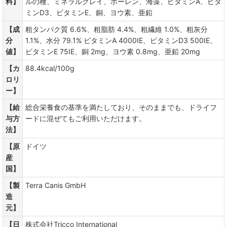
料】
ルの種、ミネラルクレイ、ポーレン、海藻、ビタミンA、ビタ
ミンD3、ビタミンE、銅、ヨウ素、亜鉛
【成
粗タンパク質 6.6%、粗脂肪 4.4%、粗繊維 1.0%、粗灰分
分
1.1%、水分 79.1% ビタミンA 4000IE、ビタミンD3 500IE、
値】
ビタミンE 75IE、銅 2mg、ヨウ素 0.8mg、亜鉛 20mg
【カ
88.4kcal/100g
ロリ
ー】
【給
総合栄養食の基準を満たしており、そのままでも、ドライフ
与方
ードに混ぜてもご利用いただけます。
法】
【原
ドイツ
産
国】
【製
Terra Canis GmbH
造
元】
【日
株式会社Tricco International