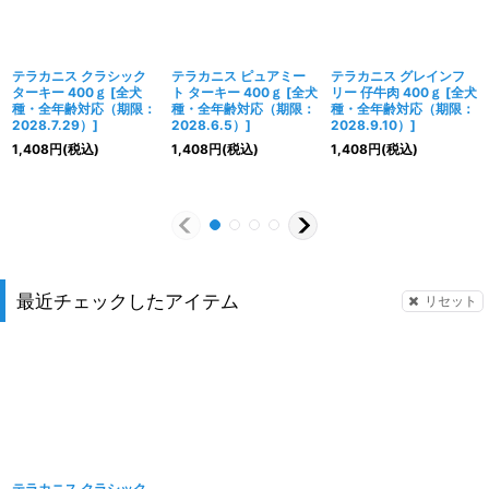
テラカニス クラシック
テラカニス ピュアミー
テラカニス グレインフ
ターキー 400ｇ
[
全犬
ト ターキー 400ｇ
[
全犬
リー 仔牛肉 400ｇ
[
全犬
種・全年齢対応（期限：
種・全年齢対応（期限：
種・全年齢対応（期限：
2028.7.29）
]
2028.6.5）
]
2028.9.10）
]
1,408
円
(税込)
1,408
円
(税込)
1,408
円
(税込)
最近チェックしたアイテム
リセット
テラカニス クラシック