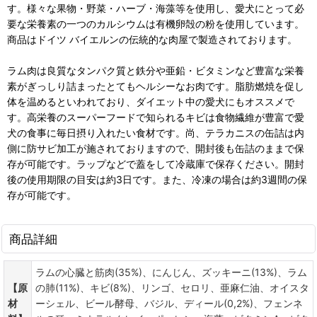
す。様々な果物・野菜・ハーブ・海藻等を使用し、愛犬にとって必
要な栄養素の一つのカルシウムは有機卵殻の粉を使用しています。
商品はドイツ バイエルンの伝統的な肉屋で製造されております。
ラム肉は良質なタンパク質と鉄分や亜鉛・ビタミンなど豊富な栄養
素がぎっしり詰まったとてもヘルシーなお肉です。脂肪燃焼を促し
体を温めるといわれており、ダイエット中の愛犬にもオススメで
す。高栄養のスーパーフードで知られるキビは食物繊維が豊富で愛
犬の食事に毎日摂り入れたい食材です。尚、テラカニスの缶詰は内
側に防サビ加工が施されておりますので、開封後も缶詰のままで保
存が可能です。ラップなどで蓋をして冷蔵庫で保存ください。開封
後の使用期限の目安は約3日です。また、冷凍の場合は約3週間の保
存が可能です。
商品詳細
ラムの心臓と筋肉(35%)、にんじん、ズッキーニ(13%)、ラム
【原
の肺(11%)、キビ(8%)、リンゴ、セロリ、亜麻仁油、オイスタ
材
ーシェル、ビール酵母、バジル、ディール(0,2%)、フェンネ