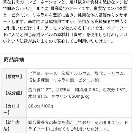
質なお肉のコンビ―ネーションと、選り抜きの食材を絶妙なレシピ
で組み合わせた、まさに"最高級"のフードです。良質なタンパク質
と、ビタミン、ミネラルを豊富に含み、健康な体の基礎作りをサポ
ートします。基本的には成猫用ですが、子猫から高齢猫まで幅広く
ご利用いただけます。アニモンダ社のあるドイツでは、ペットフー
ドに人間と同じ品質レベルの原材料（食材）を使用しなければいけ
いという法律がありますので安心してご利用いただけます。
商品詳細
七面鳥、チーズ、炭酸カルシウム、塩化ナトリウム、
【原材料】
増粘多糖類、ミネラル類、ビタミン類
蛋白質11.2%、脂肪5%、 粗繊維 0.5%、粗灰分 1.8%、
【成分値】
水分 81 %、タウリン 650mg/kg
【カロリ
88kcal/100g
ー】
【給与方
総合栄養食の基準を満たしており、そのままでも、ド
法】
ライフードに混ぜてもご利用いただけます。