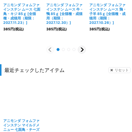
アニモンダ フォムファ
アニモンダ フォムファ
アニモンダ フォムファ
インステン ムース 七面
インステン ムース 牛・
インステン ムース 鶏・
鳥・キジ 85ｇ
[
全猫
鴨 85ｇ
[
全猫種・成猫
子羊 85ｇ
[
全猫種・成
種・成猫用（期限：
用（期限：
猫用（期限：
2027.11.23）
]
2027.12.30）
]
2027.10.26）
]
385
円
(税込)
385
円
(税込)
385
円
(税込)
最近チェックしたアイテム
リセット
アニモンダ フォムファ
インステン マイルドメ
ニュー 七面鳥・チーズ