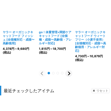
ヤラー オーガニックキ
go！体重管理+関節ケア
ヤラー オーガニックキ
ャットフード フィッシ
キャットフード
[
全猫
ャットフード ウィート
ュ
[
全猫種対応・成猫〜
種・成猫〜高齢猫・アレ
フリー（小麦不使用）
高齢猫用
]
ルギー対応
]
[
全猫種対応・成猫〜高
齢猫用・アレルギー対
4,378
円
～9,680
円
1,815
円
～18,700
円
応
]
(税込)
(税込)
4,730
円
～10,879
円
(税込)
最近チェックしたアイテム
リセット