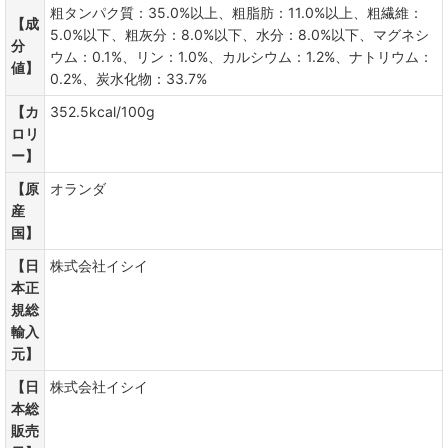
粗タンパク質：35.0%以上、粗脂肪：11.0%以上、粗繊維：
【成
5.0%以下、粗灰分：8.0%以下、水分：8.0%以下、マグネシ
分
ウム：0.1%、リン：1.0%、カルシウム：1.2%、ナトリウム：
値】
0.2%、炭水化物：33.7%
【カ
352.5kcal/100g
ロリ
ー】
【原
オランダ
産
国】
【日
株式会社イシイ
本正
規総
輸入
元】
【日
株式会社イシイ
本総
販売