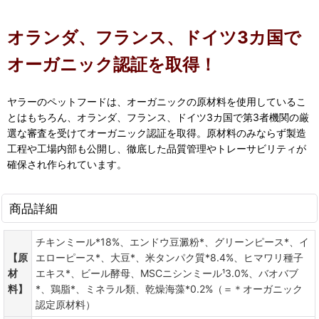
オランダ、フランス、ドイツ3カ国で
オーガニック認証を取得！
ヤラーのペットフードは、オーガニックの原材料を使用しているこ
とはもちろん、オランダ、フランス、ドイツ3カ国で第3者機関の厳
選な審査を受けてオーガニック認証を取得。原材料のみならず製造
工程や工場内部も公開し、徹底した品質管理やトレーサビリティが
確保され作られています。
商品詳細
チキンミール*18%、エンドウ豆澱粉*、グリーンピース*、イ
【原
エローピース*、大豆*、米タンパク質*8.4%、ヒマワリ種子
材
エキス*、ビール酵母、MSCニシンミール¹3.0%、バオバブ
料】
*、鶏脂*、ミネラル類、乾燥海藻*0.2%（＝＊オーガニック
認定原材料）