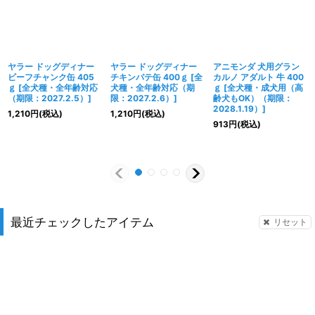
ヤラー ドッグディナー
ヤラー ドッグディナー
アニモンダ 犬用グラン
ビーフチャンク缶 405
チキンパテ缶 400ｇ
[
全
カルノ アダルト 牛 400
ｇ
[
全犬種・全年齢対応
犬種・全年齢対応（期
ｇ
[
全犬種・成犬用（高
（期限：2027.2.5）
]
限：2027.2.6）
]
齢犬もOK）（期限：
2028.1.19）
]
1,210
円
(税込)
1,210
円
(税込)
913
円
(税込)
最近チェックしたアイテム
リセット