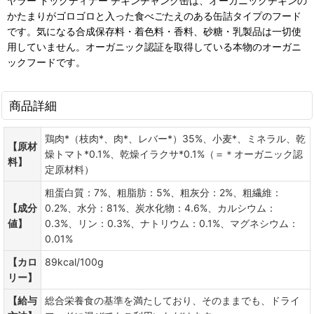
ヤラー ドッグディナー チキンチャンク缶は、オーガニックチキンの
かたまりがゴロゴロと入った食べごたえのある缶詰タイプのフード
です。気になる合成保存料・着色料・香料、砂糖・乳製品は一切使
用していません。オーガニック認証を取得している本物のオーガニ
ックフードです。
商品詳細
鶏肉*（枝肉*、肉*、レバー*）35%、小麦*、ミネラル、乾
【原材
燥トマト*0.1%、乾燥イラクサ*0.1%（＝＊オーガニック認
料】
定原材料）
粗蛋白質：7%、粗脂肪：5%、粗灰分：2%、粗繊維：
【成分
0.2%、水分：81%、炭水化物：4.6%、カルシウム：
値】
0.3%、リン：0.3%、ナトリウム：0.1%、マグネシウム：
0.01%
【カロ
89kcal/100g
リー】
【給与
総合栄養食の基準を満たしており、そのままでも、ドライ