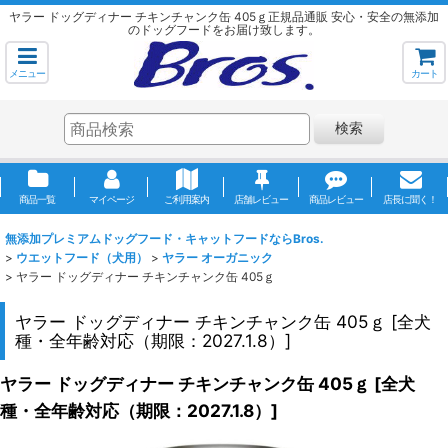
ヤラー ドッグディナー チキンチャンク缶 405ｇ正規品通販 安心・安全の無添加
のドッグフードをお届け致します。
メニュー
カート
検索
商品一覧
マイページ
ご利用案内
店舗レビュー
商品レビュー
店長に聞く！
無添加プレミアムドッグフード・キャットフードならBros.
>
ウエットフード（犬用）
>
ヤラー オーガニック
>
ヤラー ドッグディナー チキンチャンク缶 405ｇ
ヤラー ドッグディナー チキンチャンク缶 405ｇ
[
全犬
種・全年齢対応（期限：2027.1.8）
]
ヤラー ドッグディナー チキンチャンク缶 405ｇ
[
全犬
種・全年齢対応（期限：2027.1.8）
]