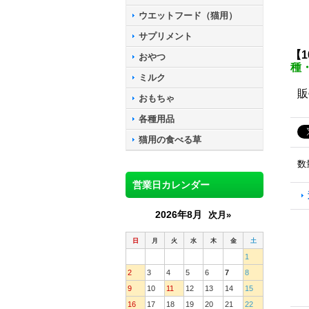
ウエットフード（猫用）
サプリメント
【
おやつ
種・
ミルク
販
おもちゃ
各種用品
猫用の食べる草
数
営業日カレンダー
2026年8月
次月»
日
月
火
水
木
金
土
1
2
3
4
5
6
7
8
9
10
11
12
13
14
15
16
17
18
19
20
21
22