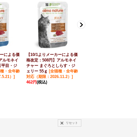
カーによる価
【10/1よりメーカーによる価
【10/1よりメーカーによる価
】アルモネイ
格改定：508円】アルモネイ
格改定：508円】アルモネイ
舌平目・ジ
チャー まぐろとしらす・ジ
チャー まぐろ・ジェリー 55
種・全年齢
ェリー 55ｇ
[
全猫種・全年齢
ｇ
[
全猫種・全年齢対応（期
5.21）
]
対応（期限：2026.11.2）
]
限：2027.9.2）
]
462円
(税込)
462円
(税込)
リセット