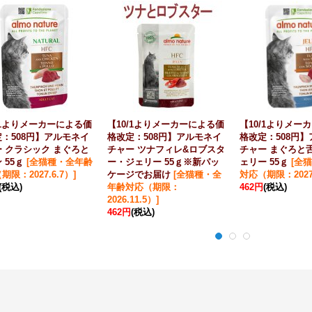
/1よりメーカーによる価
【10/1よりメーカーによる価
【10/1よりメー
：508円】アルモネイ
格改定：508円】アルモネイ
格改定：508円
 クラシック まぐろと
チャー ツナフィレ&ロブスタ
チャー まぐろと
 55ｇ
[
全猫種・全年齢
ー・ジェリー 55ｇ※新パッ
ェリー 55ｇ
[
全猫
期限：2027.6.7）
]
ケージでお届け
[
全猫種・全
対応（期限：2027.
(税込)
年齢対応（期限：
462円
(税込)
2026.11.5）
]
462円
(税込)