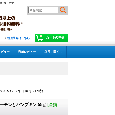
届け致します。
0
カートの中身
新規登録はこちら
レビュー
店舗レビュー
店長に聞く！
！
-5356（平日10時～17時）
ーモンとパンプキン 55ｇ
[
全猫