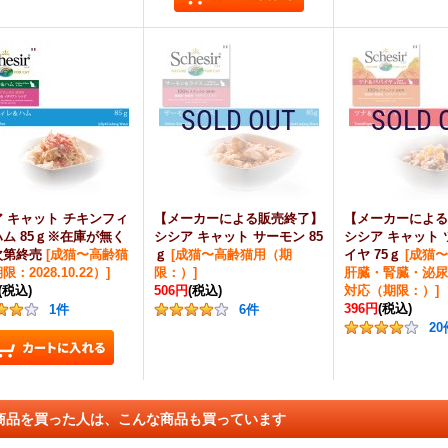
 キャット チキンフィ
【メーカーによる販売終了】
【メーカーによる
ム 85ｇ※在庫が無く
シシア キャット サーモン 85
シシア キャット
次第終売
[
成猫〜高齢猫
ｇ
[
成猫〜高齢猫用（期
イヤ 75ｇ
[
成猫〜
：2028.10.22）
]
限：）
]
肝臓・腎臓・泌尿
(税込)
506円
(税込)
対応（期限：）
]
396円
(税込)
1
件
6
件
20
商品を買った人は、こんな商品も買っています