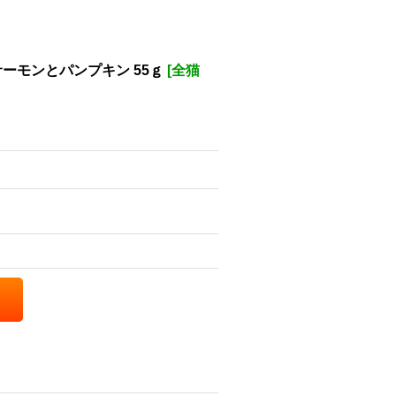
サーモンとパンプキン 55ｇ
[
全猫