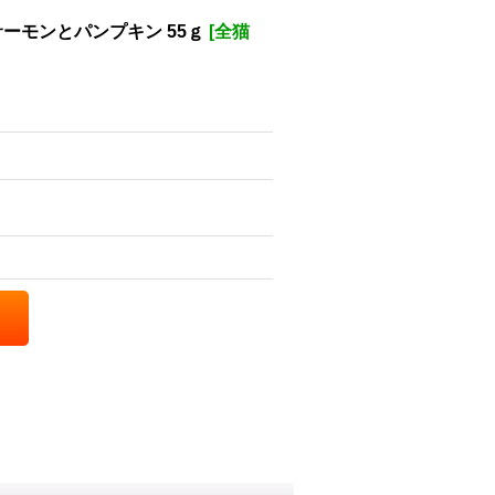
サーモンとパンプキン 55ｇ
[
全猫