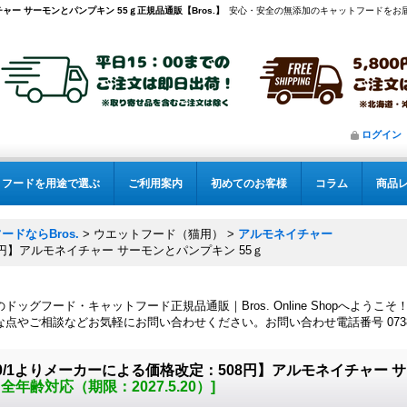
ャー サーモンとパンプキン 55ｇ正規品通販【Bros.】
安心・安全の無添加のキャットフードをお
ログイン
フードを用途で選ぶ
ご利用案内
初めてのお客様
コラム
商品
ドならBros.
>
ウエットフード（猫用）
>
アルモネイチャー
8円】アルモネイチャー サーモンとパンプキン 55ｇ
ドッグフード・キャットフード正規品通販｜Bros. Online Shopへようこそ
点やご相談などお気軽にお問い合わせください。お問い合わせ電話番号 0738-20
0/1よりメーカーによる価格改定：508円】アルモネイチャー サ
全年齢対応（期限：2027.5.20）
]