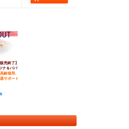
販売終了】
 ツナ＆パパ
高齢猫用、
器サポート
件