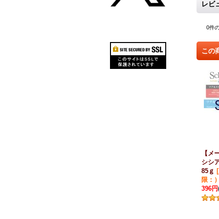
レビ
0
件
この
【メ
シシア
85ｇ
[
限：
396円