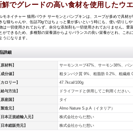
新鮮でグレードの高い食材を使用したウ
ルモネイチャー 猫用パウチ サーモンとパンプキンは、スープが多めで具材が
きな猫ちゃんや、缶詰70gではちょっと量が多いという時にも、使い切りし
物は一切使用されておらず、余分な添加剤も一切使用されておりません。豊
とができるため、多種類の栄養源からよりバランスの良い栄養がとれ、これ
ようになります。
品詳細
【原材料】
サーモンスープ47%、サーモン38%、パン
【成分値】
粗タンパク質 9%、粗脂肪 0.2%、粗繊維 0
【カロリー】
47.7kcal/100g
【給与方法】
ドライフードと併用してご利用ください。
【原産国】
タイ
【製造元】
Almo Nature S.p.A（イタリア）
【日本正規総輸入元】
株式会社からだ想い
【日本総販売元】
株式会社からだ想い