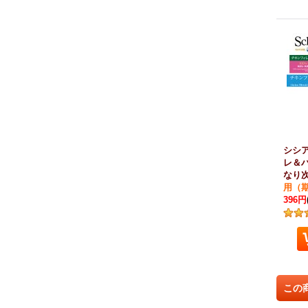
シシア
レ＆ハ
なり
用（期限
396円
この