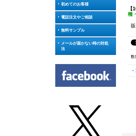
初めてのお客様
【
種・
電話注文やご相談
販
無料サンプル
メールが届かない時の対処
法
数