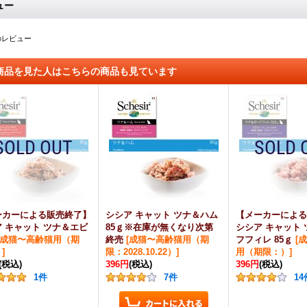
ュー
のレビュー
商品を見た人はこちらの商品も見ています
ーカーによる販売終了】
シシア キャット ツナ＆ハム
【メーカーによる
 キャット ツナ＆エビ
85ｇ※在庫が無くなり次第
シシア キャット
成猫〜高齢猫用（期
終売
[
成猫〜高齢猫用（期
フフィレ 85ｇ
[
成
）
]
限：2028.10.22）
]
用（期限：）
]
(税込)
396円
(税込)
396円
(税込)
1
件
7
件
14