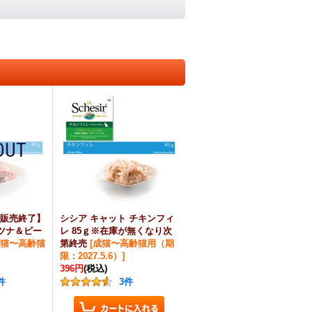
販売終了】
シシア キャット チキンフィ
 ツナ＆ビー
レ 85ｇ※在庫が無くなり次
猫〜高齢猫
第終売
[
成猫〜高齢猫用（期
限：2027.5.6）
]
396円
(税込)
件
3
件