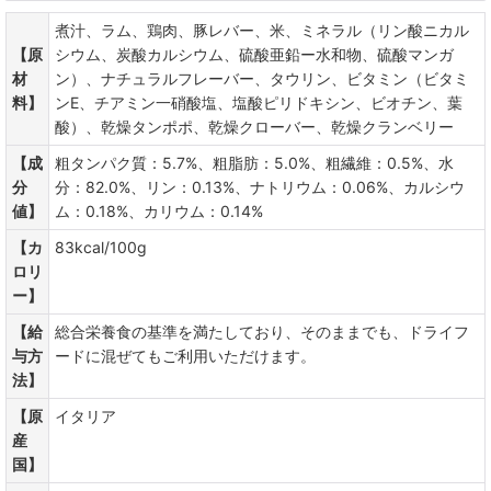
煮汁、ラム、鶏肉、豚レバー、米、ミネラル（リン酸ニカル
【原
シウム、炭酸カルシウム、硫酸亜鉛ー水和物、硫酸マンガ
材
ン）、ナチュラルフレーバー、タウリン、ビタミン（ビタミ
料】
ンE、チアミン一硝酸塩、塩酸ピリドキシン、ビオチン、葉
酸）、乾燥タンポポ、乾燥クローバー、乾燥クランベリー
【成
粗タンパク質：5.7%、粗脂肪：5.0%、粗繊維：0.5%、水
分
分：82.0%、リン：0.13%、ナトリウム：0.06%、カルシウ
値】
ム：0.18%、カリウム：0.14%
【カ
83kcal/100g
ロリ
ー】
【給
総合栄養食の基準を満たしており、そのままでも、ドライフ
与方
ードに混ぜてもご利用いただけます。
法】
【原
イタリア
産
国】