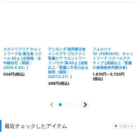
エクイリブリア キャッ
アニモンダ 猫用療法食
フォルツァ
トフード缶 療法食 リナ
インテグラ プロテクト
10（FORZA10） キャッ
ール 85ｇ
[
全猫種・全
腎臓ケア ウエットフー
トフード リナールアク
年齢対応（期限：
ド パウチ 鶏 85ｇ
[
成猫
ティブ
[
成猫以上・腎臓
2029.4.30）
]
以上・腎臓に不安のある
の健康維持用療法食
]
猫用（期限：
528
円
(税込)
1,870
円
～5,720
円
2027.2.27）
]
(税込)
396
円
(税込)
最近チェックしたアイテム
リセット