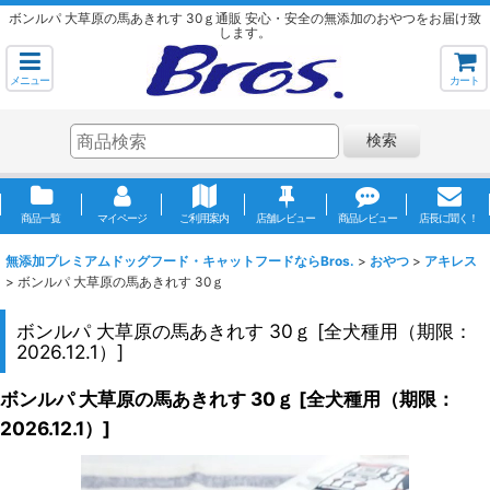
ボンルパ 大草原の馬あきれす 30ｇ通販 安心・安全の無添加のおやつをお届け致
します。
メニュー
カート
検索
商品一覧
マイページ
ご利用案内
店舗レビュー
商品レビュー
店長に聞く！
無添加プレミアムドッグフード・キャットフードならBros.
>
おやつ
>
アキレス
>
ボンルパ 大草原の馬あきれす 30ｇ
ボンルパ 大草原の馬あきれす 30ｇ
[
全犬種用（期限：
2026.12.1）
]
ボンルパ 大草原の馬あきれす 30ｇ
[
全犬種用（期限：
2026.12.1）
]