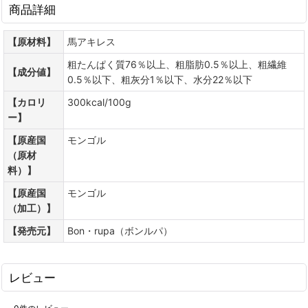
商品詳細
【原材料】
馬アキレス
粗たんぱく質76％以上、粗脂肪0.5％以上、粗繊維
【成分値】
0.5％以下、粗灰分1％以下、水分22％以下
【カロリ
300kcal/100g
ー】
【原産国
モンゴル
（原材
料）】
【原産国
モンゴル
（加工）】
【発売元】
Bon・rupa（ボンルパ）
レビュー