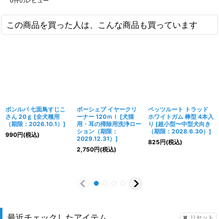
0
件のレビュー
この商品を買った人は、こんな商品も買っています
ボンルパ 七面鳥すじこ
ボーシェブ イヤークリ
ペッツルート トラッド
さん 20ｇ
[
全犬種用
ーナー 120ｍｌ
[
犬猫
ホワイトガム 棒型 4本入
（期限：2026.10.1）
]
用・耳の掃除用洗浄ロー
り
[
超小型〜中型犬向き
ション（期限：
（期限：2028.6.30）
]
990
円
(税込)
2029.12.31）
]
825
円
(税込)
2,750
円
(税込)
最近チェックしたアイテム
リセット