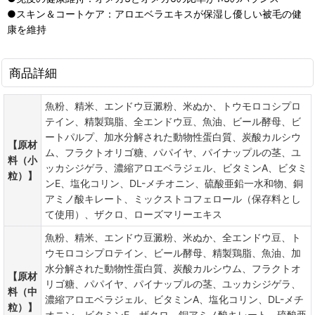
●スキン＆コートケア：アロエベラエキスが保湿し優しい被毛の健
康を維持
商品詳細
魚粉、精米、エンドウ豆澱粉、米ぬか、トウモロコシプロ
テイン、精製鶏脂、全エンドウ豆、魚油、ビール酵母、ビ
ートパルプ、加水分解された動物性蛋白質、炭酸カルシウ
【原材
ム、フラクトオリゴ糖、パパイヤ、パイナップルの茎、ユ
料（小
ッカシジゲラ、濃縮アロエベラジェル、ビタミンA、ビタミ
粒）】
ンE、塩化コリン、DL-メチオニン、硫酸亜鉛一水和物、銅
アミノ酸キレート、ミックストコフェロール（保存料とし
て使用）、ザクロ、ローズマリーエキス
魚粉、精米、エンドウ豆澱粉、米ぬか、全エンドウ豆、ト
ウモロコシプロテイン、ビール酵母、精製鶏脂、魚油、加
水分解された動物性蛋白質、炭酸カルシウム、フラクトオ
【原材
リゴ糖、パパイヤ、パイナップルの茎、ユッカシジゲラ、
料（中
濃縮アロエベラジェル、ビタミンA、塩化コリン、DL-メチ
粒）】
オニン、ビタミンE、ザクロ、銅アミノ酸キレート、硫酸亜