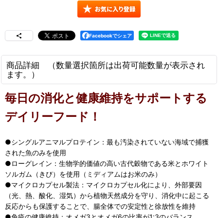
Facebookでシェア
商品詳細 （数量選択箇所は出荷可能数量が表示され
ます。）
毎日の消化と健康維持をサポートする
デイリーフード！
●シングルアニマルプロテイン：最も汚染されていない海域で捕獲
された魚のみを使用
●ローグレイン：生物学的価値の高い古代穀物である米とホワイト
ソルガム（きび）を使用（ミディアムはお米のみ）
●マイクロカプセル製法：マイクロカプセル化により、外部要因
（光、熱、酸化、湿気）から植物天然成分を守り、消化中に起こる
反応からも保護することで、腸全体での安定性と徐放性を維持
●免疫の健康維持：オメガ3とオメガ6の比率が1:3のバランス