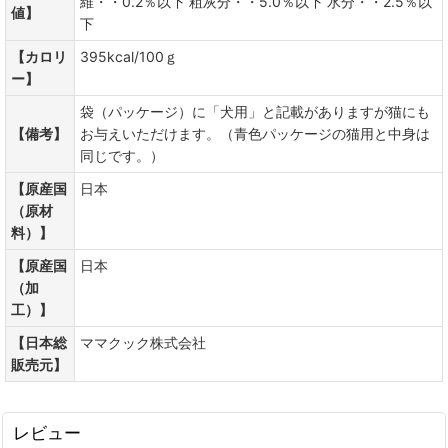
維・・0.2％以下 粗灰分・・5.0％以下 水分・・2.5％以
値】
下
【カロリ
395kcal/100ｇ
ー】
袋（パッケージ）に「犬用」と記載がありますが猫にも
【備考】
お与えいただけます。（青色パッケージの猫用と中身は
同じです。）
【原産国
日本
（原材
料）】
【原産国
日本
（加
工）】
【日本総
ママクック株式会社
販売元】
レビュー