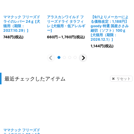
ママクック フリーズド
アラスカンワイルド フ
【9/1よりメーカーによ
ライのレバー 24ｇ
[
犬
リーズドライ タラフィ
る価格改定：1,188円】
猫用（期限：
レ
[
犬猫用・低アレルギ
goody 特選 国産ささみ
2027.10.29）
]
ー
]
細切（ソフト）100ｇ
[
犬猫用（期限：
748
円
(税込)
660
円
～1,760
円
(税込)
2026.12.1）
]
1,144
円
(税込)
最近チェックしたアイテム
リセット
ママクック フリーズド