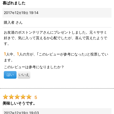
喜ばれました
2017
12
19
19:14
年
月
日
購入者
さん
お友達のボストンテリアさんにプレゼントしました。元々ササミ
好きで、気に入って貰えるか心配でしたが、喜んで貰えたようで
す。
1
1
人中、
人の方が、｢このレビューが参考になった｣と投票してい
ます。
このレビューは参考になりましたか？
はい
いいえ
5
美味しいそうです。
2017
12
19
19:03
年
月
日