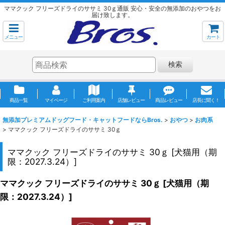
ママクック フリーズドライのササミ 30ｇ通販 安心・安全の無添加のおやつをお
届け致します。
メニュー
カート
検索
商品一覧
マイページ
ご利用案内
店舗レビュー
商品レビュー
店長に聞く！
無添加プレミアムドッグフード・キャットフードならBros.
>
おやつ
>
お肉系
>
ママクック フリーズドライのササミ 30ｇ
ママクック フリーズドライのササミ 30ｇ
[
犬猫用（期
限：2027.3.24）
]
ママクック フリーズドライのササミ 30ｇ
[
犬猫用（期
限：2027.3.24）
]