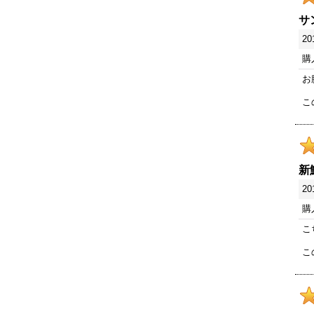
サ
20
購
お
こ
新
20
購
こ
こ