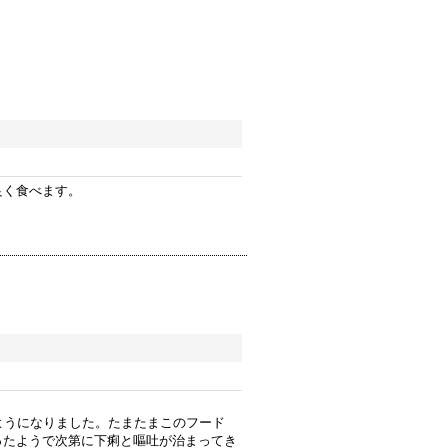
良く食べます。
ようになりました。たまたまこのフード
ったようで次第に下痢と嘔吐が治まってき