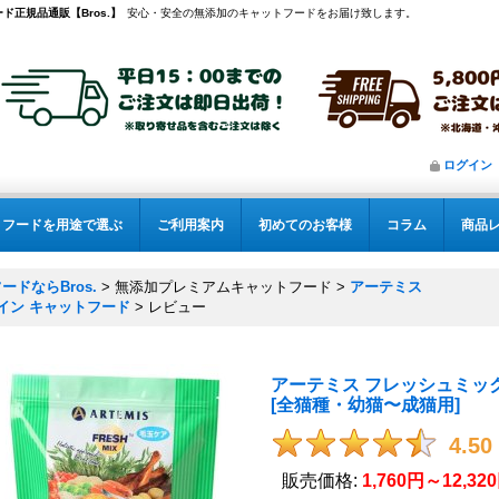
ド正規品通販【Bros.】
安心・安全の無添加のキャットフードをお届け致します。
ログイン
フードを用途で選ぶ
ご利用案内
初めてのお客様
コラム
商品
ドならBros.
>
無添加プレミアムキャットフード
>
アーテミス
イン キャットフード
>
レビュー
アーテミス フレッシュミッ
[
全猫種・幼猫〜成猫用
]
4.50
販売価格
:
1,760円～12,32