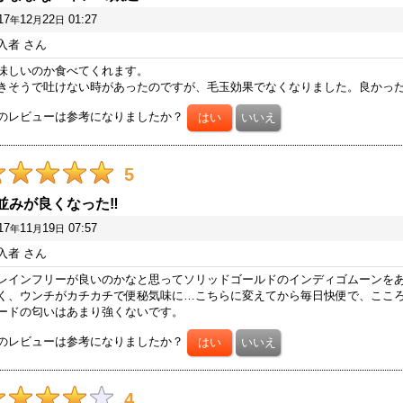
17
12
22
01:27
年
月
日
入者
さん
味しいのか食べてくれます。
きそうで吐けない時があったのですが、毛玉効果でなくなりました。良かっ
のレビューは参考になりましたか？
5
並みが良くなった‼️
17
11
19
07:57
年
月
日
入者
さん
レインフリーが良いのかなと思ってソリッドゴールドのインディゴムーンを
く、ウンチがカチカチで便秘気味に…こちらに変えてから毎日快便で、ここ
ードの匂いはあまり強くないです。
のレビューは参考になりましたか？
4