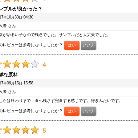
ンプルが良かった？
17
10
30
04:30
年
月
日
入者
さん
腹がゆるい子なので残念でした。サンプルだと大丈夫でした。
のレビューは参考になりましたか？
4
鮮な原料
17
09
15
15:58
年
月
日
入者
さん
ちらは終わりまで、食べ残さず完食する感じです。好きみたいです。
のレビューは参考になりましたか？
5