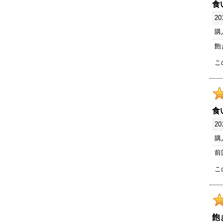
食
20
購
飽
こ
食
20
購
前
こ
飽