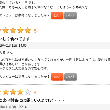
安心しているところです。
だ何ヵ月も与えると飽きて食べなくなってしまうのが難点です。
のレビューは参考になりましたか？
5
いしく食べてます
19
01
11
14:03
年
月
日
入者
さん
ちの猫たちは好き嫌いなく食べてくれますが、一匹は餌によっては、便がゆ
選びは難しいことがあります。
ーテミスは大丈夫なので安心です。
のレビューは参考になりましたか？
4
に比べ財布には優しいんだけど・・・
18
11
28
20:14
年
月
日