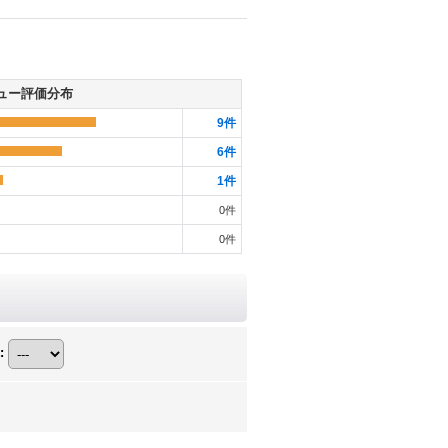
ュー評価分布
9
件
6
件
1
件
0
件
0
件
: