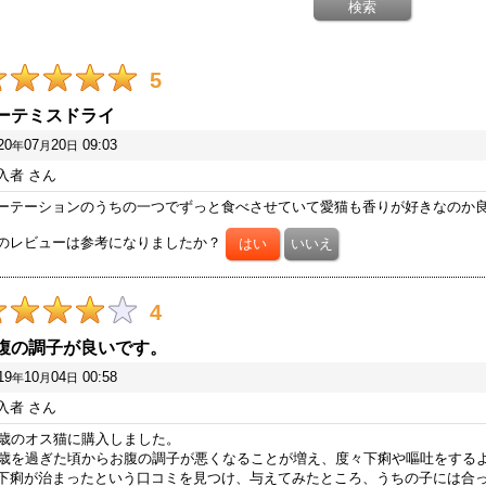
5
ーテミスドライ
20
07
20
09:03
年
月
日
入者
さん
ーテーションのうちの一つでずっと食べさせていて愛猫も香りが好きなのか
のレビューは参考になりましたか？
4
腹の調子が良いです。
19
10
04
00:58
年
月
日
入者
さん
1歳のオス猫に購入しました。
0歳を過ぎた頃からお腹の調子が悪くなることが増え、度々下痢や嘔吐をする
下痢が治まったという口コミを見つけ、与えてみたところ、うちの子には合