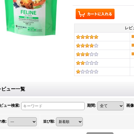
レビ
レビュー一覧
ビュー検索
:
期間
:
画像
の数
:
並び順
: