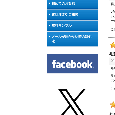
初めてのお客様
購
5
電話注文やご相談
い
ー
無料サンプル
こ
メールが届かない時の対処
法
毛
20
ち
良
は
こ
わ