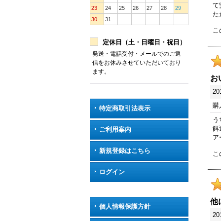
て
23
24
25
26
27
28
29
た
30
31
こ
定休日（土・日曜日・祝日）
発送・電話受付・メールでのご返
信をお休みさせていただいており
ます。
お
20
購
特定商取引法表示
う
餌
ご利用案内
ア
新規登録はこちら
こ
ログイン
他
個人情報保護方針
20