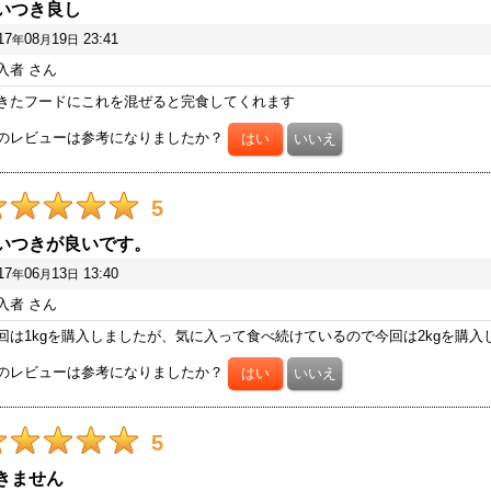
いつき良し
17
08
19
23:41
年
月
日
入者
さん
きたフードにこれを混ぜると完食してくれます
のレビューは参考になりましたか？
5
いつきが良いです。
17
06
13
13:40
年
月
日
入者
さん
回は1kgを購入しましたが、気に入って食べ続けているので今回は2kgを購入
のレビューは参考になりましたか？
5
きません