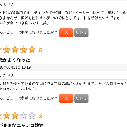
入者
さん
か月位の保護猫です。チキン系で子猫用では他メーカーに比べて、単独でも食
きませんが、値段も他に比べ安いので私としてはこれを続けたいのですが・
の方が食いつき良いです（笑）
のレビューは参考になりましたか？
5
艶がよくなった
18
08
21
13:19
年
月
日
いこ
さん
い材料を使っているので目に見えて質の高さがわかります。ただカロリーが
不向きかもしれません。
のレビューは参考になりましたか？
3
がままなニャンコ娘達