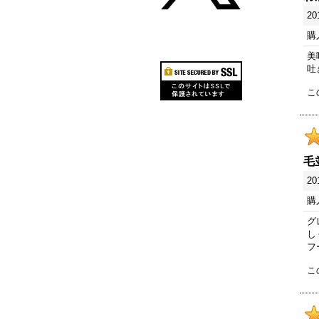
20
購
美
吐
こ
毛
20
購
グ
し
フ
こ