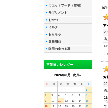
ウエットフード（猫用）
16
件
サプリメント
おやつ
ア
ミルク
20
おもちゃ
購
各種用品
ロ
猫用の食べる草
こ
営業日カレンダー
2026年8月
次月»
お
20
日
月
火
水
木
金
土
1
購
2
3
4
5
6
7
8
1
9
10
11
12
13
14
15
1
で
16
17
18
19
20
21
22