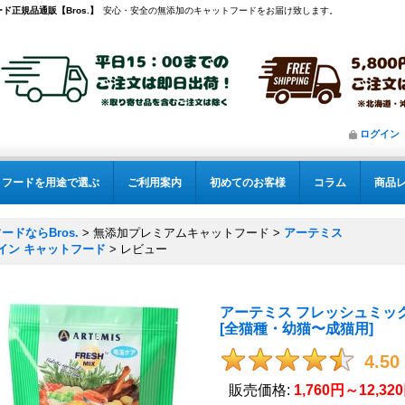
ド正規品通販【Bros.】
安心・安全の無添加のキャットフードをお届け致します。
ログイン
フードを用途で選ぶ
ご利用案内
初めてのお客様
コラム
商品
ドならBros.
>
無添加プレミアムキャットフード
>
アーテミス
イン キャットフード
>
レビュー
アーテミス フレッシュミッ
[
全猫種・幼猫〜成猫用
]
4.50
販売価格
:
1,760円～12,32