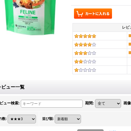
レビ
レビュー一覧
ビュー検索
:
期間
:
画像
の数
:
並び順
: