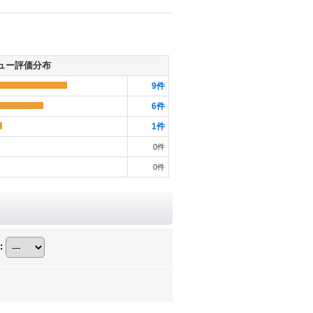
ュー評価分布
9
件
6
件
1
件
0
件
0
件
: