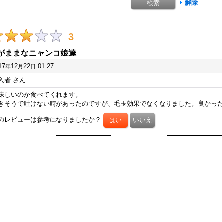
解除
3
がままなニャンコ娘達
17
12
22
01:27
年
月
日
入者
さん
味しいのか食べてくれます。
きそうで吐けない時があったのですが、毛玉効果でなくなりました。良かっ
のレビューは参考になりましたか？