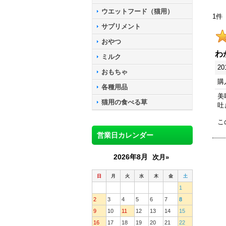
ウエットフード（猫用）
1
件
サプリメント
おやつ
わ
ミルク
20
おもちゃ
購
各種用品
美
猫用の食べる草
吐
こ
営業日カレンダー
2026年8月
次月»
日
月
火
水
木
金
土
1
2
3
4
5
6
7
8
9
10
11
12
13
14
15
16
17
18
19
20
21
22