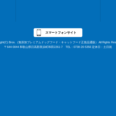
スマートフォンサイト
right(C) Bros.（無添加プレミアムドッグフード・キャットフード正規品通販） All Rights Rese
〒644-0044 和歌山県日高郡美浜町和田2261-7 TEL：0738-20-5356 定休日：土日祝