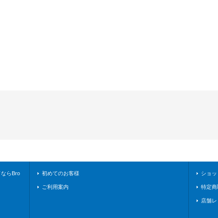
らBro
初めてのお客様
ショッ
ご利用案内
特定商
店舗レ