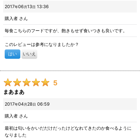
2017
06
13
13:36
年
月
日
購入者
さん
毎食こちらのフードですが、飽きもせず食いつきも良いです。
このレビューは参考になりましたか？
はい
いいえ
5
まあまあ
2017
04
28
06:59
年
月
日
購入者
さん
最初は匂いをかいだだけだったけどなれてきたのか食べるように
なりました