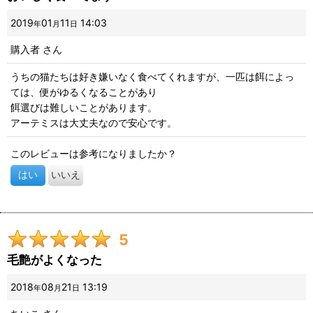
2019
01
11
14:03
年
月
日
購入者
さん
うちの猫たちは好き嫌いなく食べてくれますが、一匹は餌によっ
ては、便がゆるくなることがあり
餌選びは難しいことがあります。
アーテミスは大丈夫なので安心です。
このレビューは参考になりましたか？
はい
いいえ
5
毛艶がよくなった
2018
08
21
13:19
年
月
日