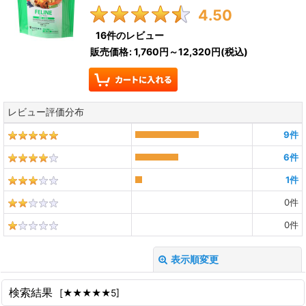
4.50
16
件のレビュー
販売価格
:
1,760円～12,320円
(税込)
レビュー評価分布
9
件
6
件
1
件
0
件
0
件
表示順変更
閉じる
検索結果
[
★★★★★5
]
レビュー検索
: