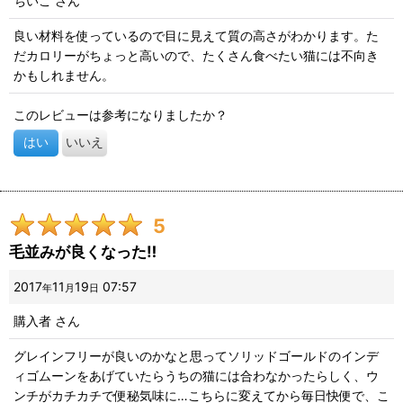
ちいこ
さん
良い材料を使っているので目に見えて質の高さがわかります。た
だカロリーがちょっと高いので、たくさん食べたい猫には不向き
かもしれません。
このレビューは参考になりましたか？
はい
いいえ
5
毛並みが良くなった‼️
2017
11
19
07:57
年
月
日
購入者
さん
グレインフリーが良いのかなと思ってソリッドゴールドのインデ
ィゴムーンをあげていたらうちの猫には合わなかったらしく、ウ
ンチがカチカチで便秘気味に…こちらに変えてから毎日快便で、こ