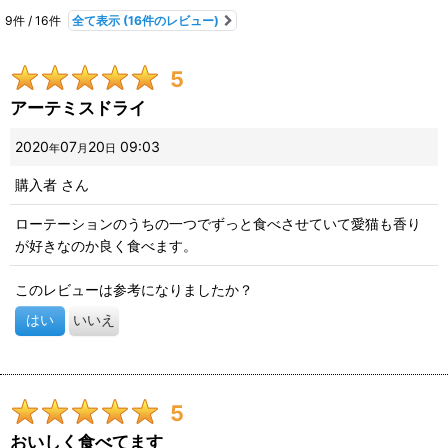
9
件
/
16
件
全て表示
(16件のレビュー)
期間
:
5
画像
:
アーテミスドライ
星の数
:
2020
07
20
09:03
年
月
日
購入者
さん
並び順
:
ローテーションのうちの一つでずっと食べさせていて愛猫も香り
が好きなのか良く食べます。
絞り込む
このレビューは参考になりましたか？
はい
いいえ
5
おいしく食べてます